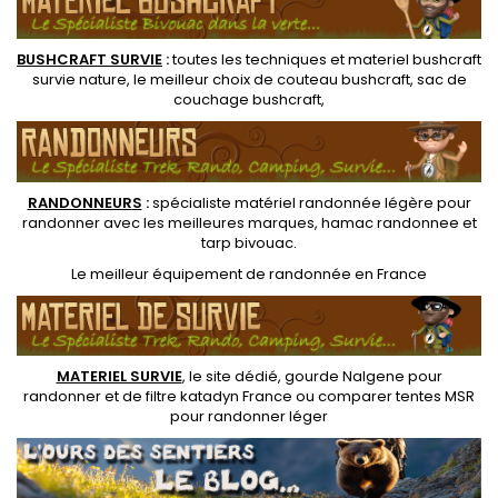
BUSHCRAFT SURVIE
:
toutes les techniques et
materiel
bushcraft
survie nature
, le meilleur choix de
couteau bushcraft
,
sac de
couchage bushcraft
,
RANDONNEUR
S
:
spécialiste matériel randonnée légère
pour
randonner avec les meilleures marques,
hamac randonnee
et
tarp bivouac
.
Le
meilleur équipement de randonnée
en France
MATERIEL SURVIE
, le site dédié,
gourde Nalgene pour
randonner
et de
filtre katadyn France
ou
comparer tentes MSR
pour randonner léger