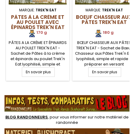
MARQUE:
TREK'N EAT
MARQUE:
TREK'N EAT
PÂTES À LA CRÈME ET
BOEUF CHASSEUR AUX
AU POULET AVEC
PÂTES TREK'N EAT
ÉPINARDS TREK'N EAT
170 g
180 g
PÂTES A LA CRÈME ET ÉPINARDS
BŒUF CHASSEUR AUX PÂTES
AU POULET TREK'N EAT -
TREK'N EAT - Sachet de Bœuf
Sachet de Pâtes à la crème
Chasseur aux Pâtes Trek'n Eat
et épinards au poulet Trek'n
lyophilisé, simple et rapide à
Eat lyophilisé, simple et
préparer en versant
rapide à préparer en versant
simplement de l'eau chaude.
En savoir plus
En savoir plus
simplement de l'eau chaude.
Pratique et énergétique, un
Pratique et énergétique, un
vrai repas à base de viande
vrai repas à base de viande
pour la cuisine de randonnée
.
pour la cuisine de randonnée
et le bivouac léger.
et le bivouac léger.
BLOG RANDONNEURS
, pour vous informer sur notre
matériel de
randonnée