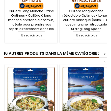
OPTIMUS
RÉTRACTABLE
OPTIMUS
Cuillère Long Manche Titane
Cuillère Long Manche
Optimus - Cuillère à long
rétractable Optimus - Longue
manche en titane d'optimus,
cuillère plastique (sans BPA)
idéale pour prendre vos
avec manche rétractable
repas directement dans les
Sliding Long Spoon
sachets de repas lyophilisés.
d'Optimus. Manche
En savoir plus
En savoir plus
100% titane, ultra légère,
télescopique et démontable
poignée finition mate, cuillère
afin de favoriser la
polie. Ultra légère,
dégustation de repas
parfaitement adaptée au
lyophilisés en sachets, ainsi
16 AUTRES PRODUITS DANS LA MÊME CATÉGORIE :
>
trek et la randonnée
que le nettoyage. Cuiller de
camping pour randonner
<
léger