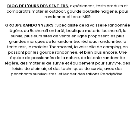
BLOG DE L'OURS DES SENTIERS
, expériences, tests produits et
comparatifs matériel outdoor
,
gourde bouteille nalgene
, pour
randonner et
tente MSR
GROUPE RANDONNEURS :
Spécialiste de la
vaisselle randonnée
légère
, du Bushcraft en forêt,
boutique materiel bushcraft
, la
survie, plusieurs sites de vente en ligne proposent les plus
grandes marques de la randonnée,
réchaud randonnée
, la
tente msr
, le matelas Thermarest, la
vaisselle de camping
, en
passant par les
gourde randonnee
, et bien plus encore. Une
équipe de passionnés de la nature, de la
tente randonnée
légère
, des
matériel de survie et équipement pour survivre
, des
loisirs de plein air, et des techniques de survie, avec des
penchants
survivalistes
. et leader des
rations ReadyWise
..