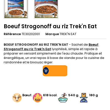
Boeuf Strogonoff au riz Trek'n Eat
Référence
TE30202001
Marque
TREK'N EAT
BOEUF STROGONOFF AU RIZ TREK'N EAT
- Sachet de
Boeuf
Strogonoff au riz Trek'n Eat
lyophilisé, simple et rapide à
préparer en versant simplement de l'eau chaude. Pratique et
énergétique, un vrai repas à base de viande pour la cuisine de
randonnée et le bivouac léger.
.
.
Bœuf
.
.
618 kcal
.
.
540 g.
180 g
.