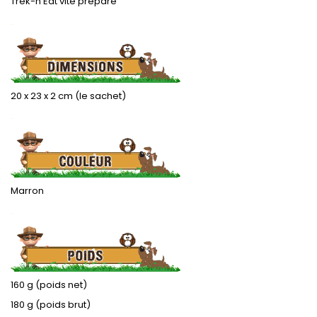
Trek-n Eat vite préparé
.
20 x 23 x 2 cm (le sachet)
.
Marron
.
160 g (poids net)
180 g (poids brut)