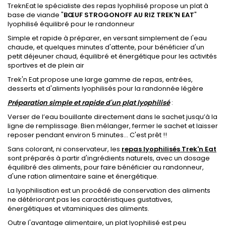
TreknEat le spécialiste des repas lyophilisé propose un plat à
base de viande "
BŒUF STROGONOFF AU RIZ TREK'N EAT
"
lyophilisé équilibré pour le randonneur
Simple et rapide à préparer, en versant simplement de l'eau
chaude, et quelques minutes d'attente, pour bénéficier d'un
petit déjeuner chaud, équilibré et énergétique pour les activités
sportives et de plein air
Trek'n Eat propose une large gamme de repas, entrées,
desserts et d'aliments lyophilisés pour la randonnée légère
Préparation simple et rapide d'un plat lyophilisé
:
Verser de l’eau bouillante directement dans le sachet jusqu’à la
ligne de remplissage. Bien mélanger, fermer le sachet et laisser
reposer pendant environ 5 minutes... C'est prêt !!
Sans colorant, ni conservateur, les
repas lyophilisés Trek'n Eat
sont préparés à partir d'ingrédients naturels, avec un dosage
équilibré des aliments, pour faire bénéficier au randonneur,
d'une ration alimentaire saine et énergétique.
La lyophilisation est un procédé de conservation des aliments
ne détériorant pas les caractéristiques gustatives,
énergétiques et vitaminiques des aliments.
Outre l'avantage alimentaire, un plat lyophilisé est peu