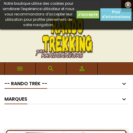
Notre boutique utilise des cookies pour

améliorer l'expérience utilisateur et nous
Plus
vous recommandons d'accepter leur
J'accepte
d'informations
utilisation pour profiter pleinement de
votre navigation.



-- RANDO TREK --
MARQUES