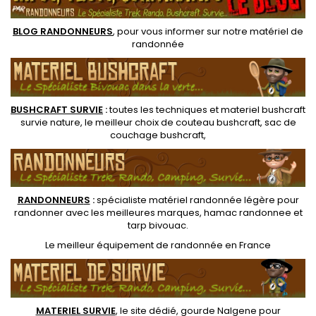
à dos randonneur. Goulot
large ouverture...
BLOG RANDONNEURS
, pour vous informer sur notre
matériel de
randonnée
BUSHCRAFT SURVIE
:
toutes les techniques et
materiel
bushcraft
survie nature
, le meilleur choix de
couteau bushcraft
,
sac de
couchage bushcraft
,
RANDONNEUR
S
:
spécialiste matériel randonnée légère
pour
randonner avec les meilleures marques,
hamac randonnee
et
tarp bivouac
.
Le
meilleur équipement de randonnée
en France
MATERIEL SURVIE
, le site dédié,
gourde Nalgene pour