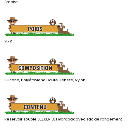
Smoke
.
95 g
.
Silicone, Polyéthylène Haute Densité, Nylon
.
Réservoir souple SEEKER 3L Hydrapak avec sac de rangement
.