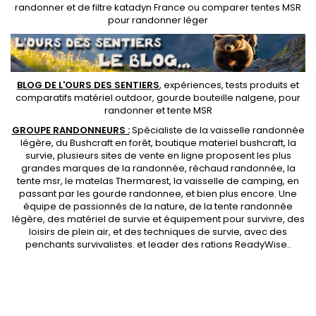
randonner
et de
filtre katadyn France
ou
comparer tentes MSR
pour randonner léger
BLOG DE L'OURS DES SENTIERS
, expériences, tests produits et
comparatifs matériel outdoor
,
gourde bouteille nalgene
, pour
randonner et
tente MSR
GROUPE RANDONNEURS :
Spécialiste de la
vaisselle randonnée
légère
, du Bushcraft en forêt,
boutique materiel bushcraft
, la
survie, plusieurs sites de vente en ligne proposent les plus
grandes marques de la randonnée,
réchaud randonnée
, la
tente msr
, le matelas Thermarest, la
vaisselle de camping
, en
passant par les
gourde randonnee
, et bien plus encore. Une
équipe de passionnés de la nature, de la
tente randonnée
légère
, des
matériel de survie et équipement pour survivre
, des
loisirs de plein air, et des techniques de survie, avec des
penchants
survivalistes
. et leader des
rations ReadyWise
..