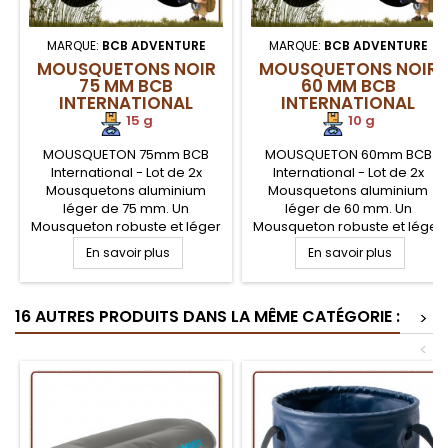
MARQUE:
BCB ADVENTURE
MARQUE:
BCB ADVENTURE
MOUSQUETONS NOIR
MOUSQUETONS NOIR
75 MM BCB
60 MM BCB
INTERNATIONAL
INTERNATIONAL
15 g
10 g
MOUSQUETON 75mm BCB
MOUSQUETON 60mm BCB
International - Lot de 2x
International - Lot de 2x
Mousquetons aluminium
Mousquetons aluminium
léger de 75 mm. Un
léger de 60 mm. Un
Mousqueton robuste et léger
Mousqueton robuste et léger
pour tout crocheter sur votre
pour tout crocheter sur votre
En savoir plus
En savoir plus
sac à dos, trousseau de clé...
sac à dos, trousseau de clé...
ou assurer le haubanage de
ou assurer le haubanage de
votre tarp. Matériel
votre tarp. Matériel
16 AUTRES PRODUITS DANS LA MÊME CATÉGORIE :
indispensable de votre
indispensable de votre
>
matériel de randonnée,
matériel de randonnée,
<
bushcraft et militaire
bushcraft et militaire