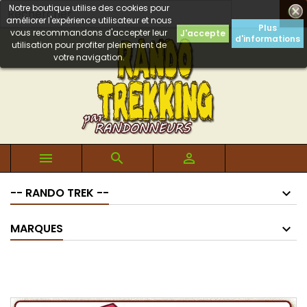
Notre boutique utilise des cookies pour

améliorer l'expérience utilisateur et nous
Plus
vous recommandons d'accepter leur
J'accepte
d'informations
utilisation pour profiter pleinement de
votre navigation.



-- RANDO TREK --
MARQUES