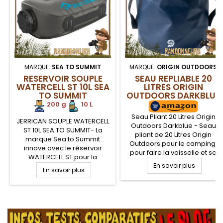
MARQUE:
SEA TO SUMMIT
MARQUE:
ORIGIN OUTDOORS
RESERVOIR SOUPLE
SEAU REPLIABLE 20
WATERCELL ST 10L SEA
LITRES ORIGIN
TO SUMMIT
OUTDOORS DARKBLUE
200 g
.
10 L
Seau Pliant 20 Litres Origin
JERRICAN SOUPLE WATERCELL
Outdoors Darkblue - Seau
ST 10L SEA TO SUMMIT- La
pliant de 20 Litres Origin
marque Sea to Summit
Outdoors pour le camping,
innove avec le réservoir
pour faire la vaisselle et sa
WATERCELL ST pour la
toilette en plein air. Seau
randonnée légère et le
En savoir plus
En savoir plus
pliant en polyester 500D
camping. Le réservoir souple
enduction PVC résistant avec
Watercell ST est une poche
poignée renforcée pour le
de transport et de stockage
transport. Robuste et
.
de l'eau robuste, légère et
Compact, ce seau pliant se
pliante une fois vide, pour un
range facilement
gain de place dans votre sac