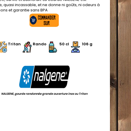
e, quasi incassable, et ne donne ni goûts, ni odeurs à
sons et garantie sans BPA
.
Tritan
Rando
50 cl
106 g
.
NALGENE, gourde randonnée grande ouverture inox ou Tritan