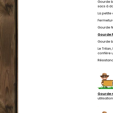
Gourde bo
sacs à do
La petite
Fermetur
Gourde Na
Gourde 
Gourde bo
Le Tritan
confère u
Résistan
.
Gourde 
utilisati
.