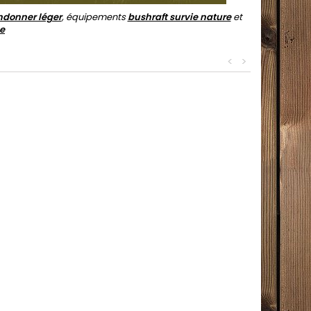
ndonner léger
, équipements
bushraft survie nature
et
e
<
>