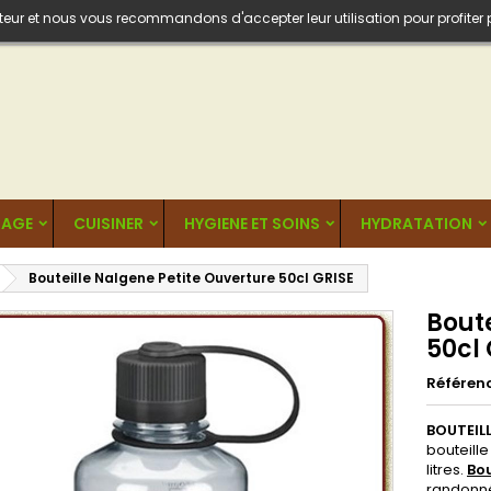
isateur et nous vous recommandons d'accepter leur utilisation pour profiter
AGE
CUISINER
HYGIENE ET SOINS
HYDRATATION
Bouteille Nalgene Petite Ouverture 50cl GRISE
Boute
50cl 
Référen
BOUTEILL
bouteille
litres.
Bou
randonné