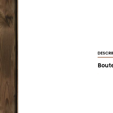
DESCRI
Boute
.