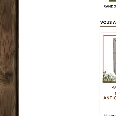
RANDO
VOUS A
MA
ANTI
Micropu