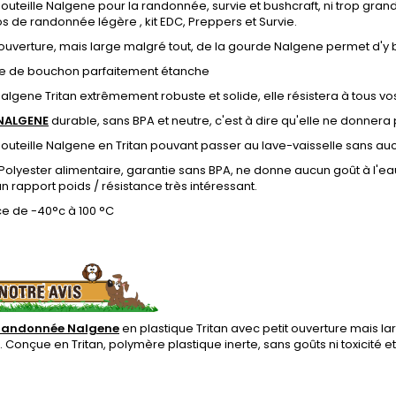
uteille Nalgene pour la randonnée, survie et bushcraft, ni trop grande
s de randonnée légère , kit EDC, Preppers et Survie.
 ouverture, mais large malgré tout, de la gourde Nalgene permet d'y
e de bouchon parfaitement étanche
lgene Tritan extrêmement robuste et solide, elle résistera à tous vos 
NALGENE
durable, sans BPA et neutre, c'est à dire qu'elle ne donnera 
uteille Nalgene en Tritan pouvant passer au lave-vaisselle sans auc
, Polyester alimentaire, garantie sans BPA, ne donne aucun goût à l'
n rapport poids / résistance très intéressant.
ce de -40°c à 100 °C
randonnée Nalgene
en plastique Tritan avec petit ouverture mais la
on. Conçue en Tritan, polymère plastique inerte, sans goûts ni toxicité 