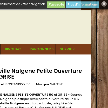
 pleinement de votre navigation.

J'accepte
Plus d'informations
BIVOUAC
RANDONNER
SURVIE
ille Nalgene Petite Ouverture
GRISE
ce
HBOSTANDPO-50
Marque
NALGENE
E NALGENE PETITE OUVERTURE 50 cl GRISE
- Gourde
 Nalgene plastique avec petite ouverture de un 0.5
teille Nalgene
en tritan, robuste, adaptée à la
e, survie et Bushcraft. La Gourde NALGENE est