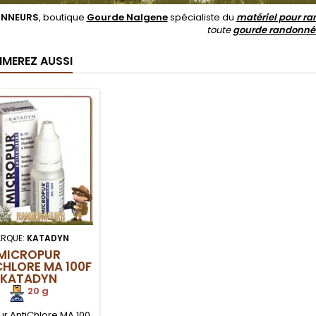
NNEURS
, boutique
Gourde Nalgene
spécialiste du
matériel pour ra
toute
gourde randonné
IMEREZ AUSSI
RQUE:
KATADYN
MICROPUR
CHLORE MA 100F
KATADYN
20 g
r AntiChlore MA 100