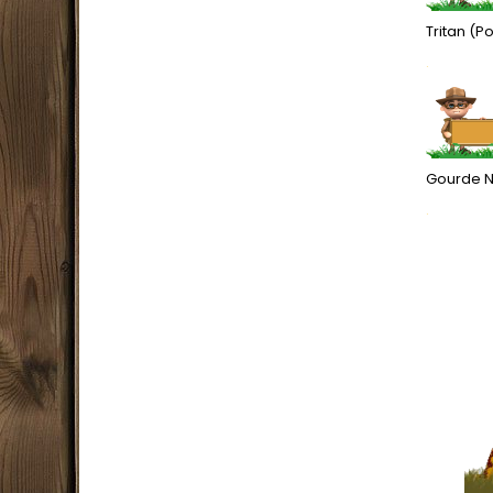
Tritan (P
.
Gourde Na
.