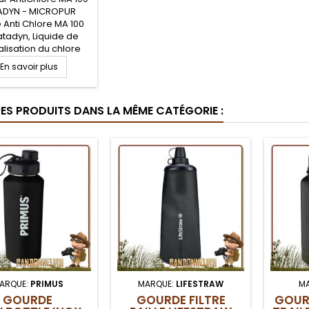
ADYN - MICROPUR
e Anti Chlore MA 100
tadyn, Liquide de
alisation du chlore
 et odeur) contenu
En savoir plus
eau après traitement
ique. Le MICROPUR
ichlore MA 100 de
RES PRODUITS DANS LA MÊME CATÉGORIE :
 est à utiliser après
fication de votre eau
 MICROPUR Forte
ARQUE:
PRIMUS
MARQUE:
LIFESTRAW
M
GOURDE
GOURDE FILTRE
GOUR