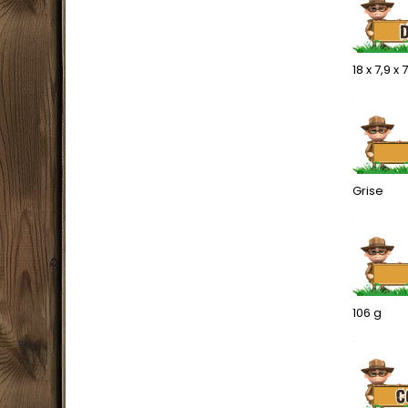
18 x 7,9 x
.
Grise
.
106 g
.