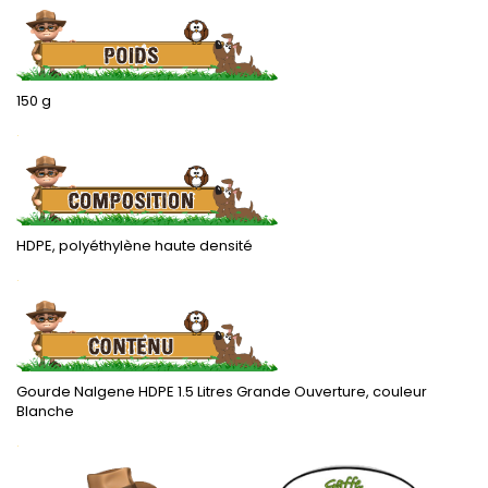
150 g
.
HDPE,
polyéthylène haute densité
.
Gourde Nalgene HDPE 1.5 Litres Grande Ouverture, couleur
Blanche
.