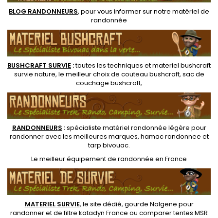
BLOG RANDONNEURS
, pour vous informer sur notre
matériel de
randonnée
BUSHCRAFT SURVIE
:
toutes les techniques et
materiel
bushcraft
survie nature
, le meilleur choix de
couteau bushcraft
,
sac de
couchage bushcraft
,
RANDONNEUR
S
:
spécialiste matériel randonnée légère
pour
randonner avec les meilleures marques,
hamac randonnee
et
tarp bivouac
.
Le
meilleur équipement de randonnée
en France
MATERIEL SURVIE
, le site dédié,
gourde Nalgene pour
randonner
et de
filtre katadyn France
ou
comparer tentes MSR