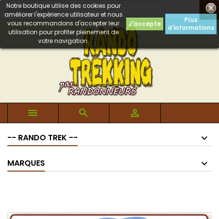
Notre boutique utilise des cookies pour

améliorer l'expérience utilisateur et nous
Plus
vous recommandons d'accepter leur
J'accepte
d'informations
utilisation pour profiter pleinement de
votre navigation.



-- RANDO TREK --
MARQUES