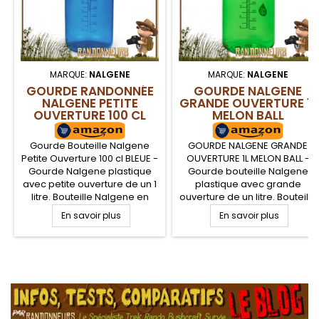
MARQUE:
NALGENE
MARQUE:
NALGENE
GOURDE RANDONNÉE
GOURDE NALGENE
NALGENE PETITE
GRANDE OUVERTURE 1L
OUVERTURE 100 CL
MELON BALL
BLEUE
Gourde Bouteille Nalgene
GOURDE NALGENE GRANDE
Petite Ouverture 100 cl BLEUE -
OUVERTURE 1L MELON BALL -
Gourde Nalgene plastique
Gourde bouteille Nalgene
avec petite ouverture de un 1
plastique avec grande
litre. Bouteille Nalgene en
ouverture de un litre. Bouteille
tritan, robuste, adaptée à la
Nalgene en tritan, robuste,
En savoir plus
En savoir plus
randonnée, survie et
adaptée à la randonnée,
Bushcraft. La Gourde NALGENE
survie et Bushcraft. La Gourde
est résistante, quasi
NALGENE est résistante, quasi
incassable, et ne donne ni
incassable, et ne donne ni
.
goûts, ni odeurs à vos
goûts, ni odeurs à vos
boissons et garantie sans
boissons et garantie sans
BPA
BPA. Base droite pour
l'intégrer dans la...