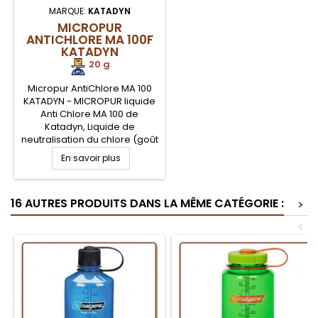
MARQUE:
KATADYN
MICROPUR
ANTICHLORE MA 100F
KATADYN
20 g
Micropur AntiChlore MA 100
KATADYN - MICROPUR liquide
Anti Chlore MA 100 de
Katadyn, Liquide de
neutralisation du chlore (goût
et odeur) contenu dans l'eau
En savoir plus
après traitement chimique. Le
MICROPUR Antichlore MA 100
de Katadyn est à utiliser
16 AUTRES PRODUITS DANS LA MÊME CATÉGORIE :
après la purification de votre
>
eau avec MICROPUR Forte
<