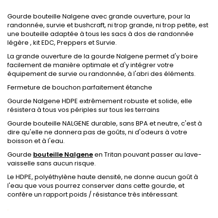
Gourde bouteille Nalgene avec grande ouverture, pour la
randonnée, survie et bushcraft, ni trop grande, ni trop petite, est
une bouteille adaptée à tous les sacs à dos de randonnée
légère , kit EDC, Preppers et Survie.
La grande ouverture de la gourde Nalgene permet d'y boire
facilement de manière optimale et d'y intégrer votre
équipement de survie ou randonnée, à l'abri des éléments.
Fermeture de bouchon parfaitement étanche
Gourde Nalgene HDPE extrêmement robuste et solide, elle
résistera à tous vos périples sur tous les terrains
Gourde bouteille NALGENE durable, sans BPA et neutre, c'est à
dire qu'elle ne donnera pas de goûts, ni d'odeurs à votre
boisson et à l'eau.
Gourde
bouteille Nalgene
en Tritan pouvant passer au lave-
vaisselle sans aucun risque.
Le HDPE,
polyéthylène haute densité
, ne donne aucun goût à
l'eau que vous pourrez conserver dans cette gourde, et
confère un rapport poids / résistance très intéressant.
.