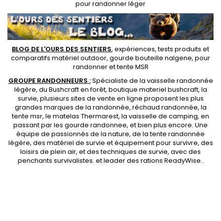
pour randonner léger
BLOG DE L'OURS DES SENTIERS
, expériences, tests produits et
comparatifs matériel outdoor
,
gourde bouteille nalgene
, pour
randonner et
tente MSR
GROUPE RANDONNEURS :
Spécialiste de la
vaisselle randonnée
légère
, du Bushcraft en forêt,
boutique materiel bushcraft
, la
survie, plusieurs sites de vente en ligne proposent les plus
grandes marques de la randonnée,
réchaud randonnée
, la
tente msr
, le matelas Thermarest, la
vaisselle de camping
, en
passant par les
gourde randonnee
, et bien plus encore. Une
équipe de passionnés de la nature, de la
tente randonnée
légère
, des
matériel de survie et équipement pour survivre
, des
loisirs de plein air, et des techniques de survie, avec des
penchants
survivalistes
. et leader des
rations ReadyWise
..