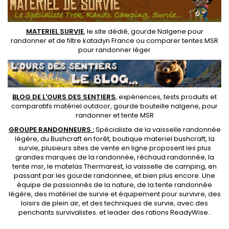
MATERIEL SURVIE
, le site dédié,
gourde Nalgene pour
randonner
et de
filtre katadyn France
ou
comparer tentes MSR
pour randonner léger
BLOG DE L'OURS DES SENTIERS
, expériences, tests produits et
comparatifs matériel outdoor
,
gourde bouteille nalgene
, pour
randonner et
tente MSR
GROUPE RANDONNEURS :
Spécialiste de la
vaisselle randonnée
légère
, du Bushcraft en forêt,
boutique materiel bushcraft
, la
survie, plusieurs sites de vente en ligne proposent les plus
grandes marques de la randonnée,
réchaud randonnée
, la
tente msr
, le matelas Thermarest, la
vaisselle de camping
, en
passant par les
gourde randonnee
, et bien plus encore. Une
équipe de passionnés de la nature, de la
tente randonnée
légère
, des
matériel de survie et équipement pour survivre
, des
loisirs de plein air, et des techniques de survie, avec des
penchants
survivalistes
. et leader des
rations ReadyWise
..