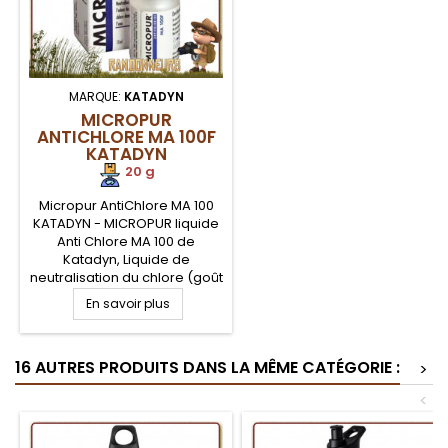
MARQUE:
KATADYN
MICROPUR
ANTICHLORE MA 100F
KATADYN
20 g
Micropur AntiChlore MA 100
KATADYN - MICROPUR liquide
Anti Chlore MA 100 de
Katadyn, Liquide de
neutralisation du chlore (goût
et odeur) contenu dans l'eau
En savoir plus
après traitement chimique. Le
MICROPUR Antichlore MA 100
de Katadyn est à utiliser
16 AUTRES PRODUITS DANS LA MÊME CATÉGORIE :
après la purification de votre
>
eau avec MICROPUR Forte
<