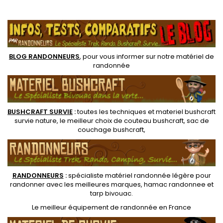
gourde randonnée est idéale
pour les boissons chaudes
.
pour un usage en randonnée
ou froides et possède un
légère et le sport grace à son
bouchon à vis avec joint,
bouchon à tétine , sans
facile d'utilisation et de...
revêtement ni vernis
intérieur,...
BLOG RANDONNEURS
, pour vous informer sur notre
matériel de
randonnée
BUSHCRAFT SURVIE
:
toutes les techniques et
materiel
bushcraft
survie nature
, le meilleur choix de
couteau bushcraft
,
sac de
couchage bushcraft
,
RANDONNEUR
S
:
spécialiste matériel randonnée légère
pour
randonner avec les meilleures marques,
hamac randonnee
et
tarp bivouac
.
Le
meilleur équipement de randonnée
en France