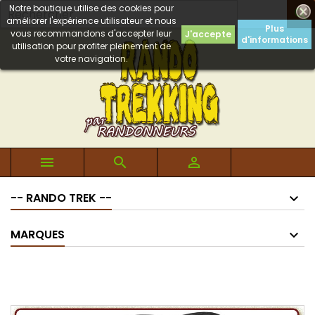
Notre boutique utilise des cookies pour

améliorer l'expérience utilisateur et nous
Plus
vous recommandons d'accepter leur
J'accepte
d'informations
utilisation pour profiter pleinement de
votre navigation.



-- RANDO TREK --
MARQUES