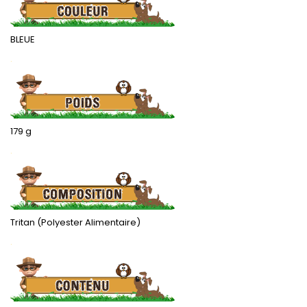
BLEUE
.
179 g
.
Tritan (Polyester Alimentaire)
.