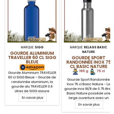
MARQUE:
SIGG
MARQUE:
RELAGS BASIC
NATURE
GOURDE ALUMINIUM
TRAVELLER 60 CL SIGG
GOURDE SPORT
BLEUE
RANDONNÉE INOX 75
CL BASIC NATURE
185 g
.
.
75 cl
Gourde Aluminium TRAVELLER
60 cl SIGG Bleue - Gourde de
Gourde Sport Randonnée
randonnée aluminium, la
Inox 75 cl Basic Nature - La
gourde alu TRAVELLER 0.6
gourde inox 18/8 de 0.75 litres
Litres de SIGG assure
Basic Nature possède une
robustesse et légèreté pour
En savoir plus
large ouverture avec un
les randonneurs. Gourde de
bouchon à vis facilitant le
randonnée légère avec
En savoir plus
remplissage et le nettoyage.
vernis protecteur sans
Robuste et durable cette
bisphenol A (BPA) idéale