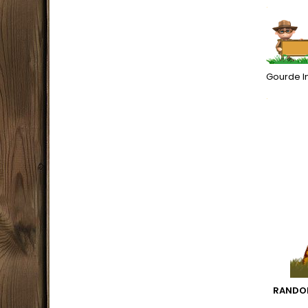
.
Gourde In
.
RANDON