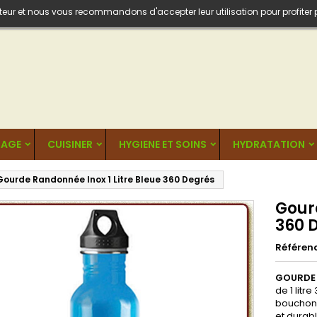
isateur et nous vous recommandons d'accepter leur utilisation pour profiter
AGE
CUISINER
HYGIENE ET SOINS
HYDRATATION
Gourde Randonnée Inox 1 Litre Bleue 360 Degrés
Gour
360 
Référen
GOURDE I
de 1 lit
bouchon à
et durab