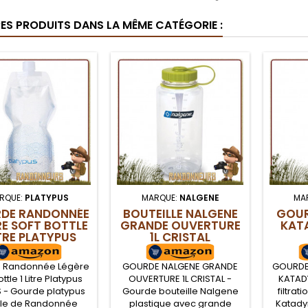
RES PRODUITS DANS LA MÊME CATÉGORIE :
RQUE:
PLATYPUS
MARQUE:
NALGENE
MA
DE RANDONNÉE
BOUTEILLE NALGENE
GOUR
RE SOFT BOTTLE
GRANDE OUVERTURE
KATA
ITRE PLATYPUS
1L CRISTAL
WAVES
 Randonnée Légère
GOURDE NALGENE GRANDE
GOURDE 
ottle 1 Litre Platypus
OUVERTURE 1L CRISTAL -
KATAD
- Gourde platypus
Gourde bouteille Nalgene
filtrat
le de Randonnée
plastique avec grande
Katadyn