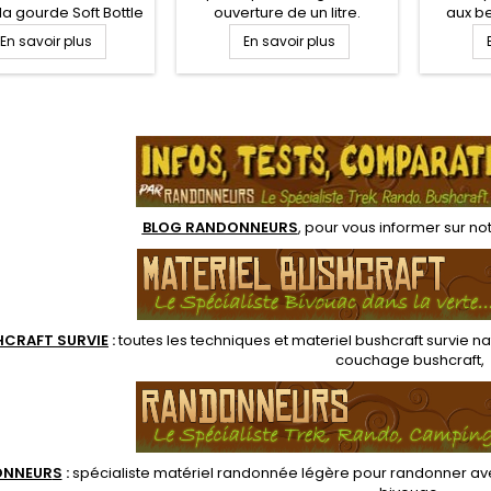
la gourde Soft Bottle
ouverture de un litre.
aux b
mpacte et robuste,
Bouteille Nalgene en tritan,
randonn
En savoir plus
En savoir plus
e conception
robuste, adaptée à la
mais au
sible et pliable qui
randonnée, survie et
légère
et d'enrouler la
Bushcraft. La Gourde
plume 
e pour un stockage
NALGENE est résistante,
Compac
.
t dans votre sac à
quasi incassable, et ne
une gour
ndonnée légère une
donne ni goûts, ni odeurs à
da
fois vide
vos boissons et garantie
sans BPA. Base droite pour
l'intégrer dans la...
BLOG RANDONNEURS
, pour vous informer sur no
HCRAFT SURVIE
:
toutes les techniques et
materiel
bushcraft survie na
couchage bushcraft
,
ONNEUR
S
:
spécialiste matériel randonnée légère
pour randonner ave