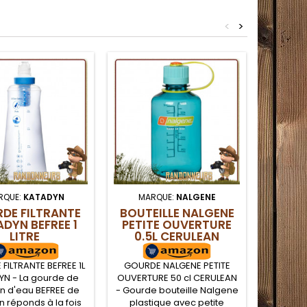
<
>
RQUE:
KATADYN
MARQUE:
NALGENE
MAR
DE FILTRANTE
BOUTEILLE NALGENE
GOUR
DYN BEFREE 1
PETITE OUVERTURE
PLIANT
LITRE
0.5L CERULEAN
PUSH
PLA
FILTRANTE BEFREE 1L
GOURDE NALGENE PETITE
Gourde 
YN - La gourde de
OUVERTURE 50 cl CERULEAN
Soft Bot
ion d'eau BEFREE de
- Gourde bouteille Nalgene
Platypu
 réponds à la fois
plastique avec petite