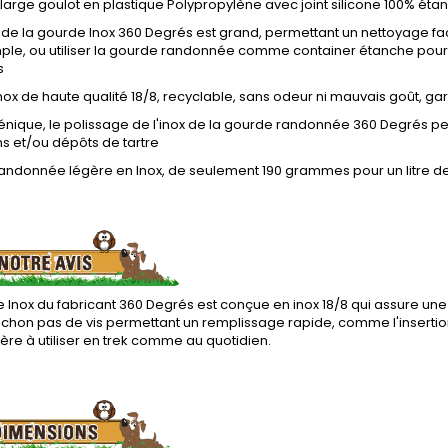
arge goulot en plastique Polypropylène avec joint silicone 100% éta
 de la gourde Inox 360 Degrés est grand, permettant un nettoyage facil
ple, ou utiliser la gourde randonnée comme container étanche pour
s
ox de haute qualité 18/8, recyclable, sans odeur ni mauvais goût, ga
énique, le polissage de l'inox de la gourde randonnée 360 Degrés p
s et/ou dépôts de tartre
andonnée légère en Inox, de seulement 190 grammes pour un litre de
 Inox du fabricant 360 Degrés est conçue en inox 18/8 qui assure une
chon pas de vis permettant un remplissage rapide, comme l'insert
gère à utiliser en trek comme au quotidien.