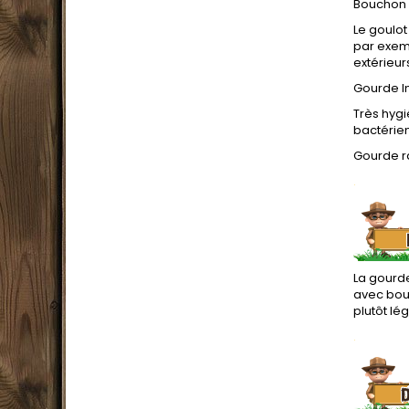
Bouchon l
Le goulot
par exem
extérieur
Gourde In
Très hygi
bactérien
Gourde r
.
La gourde
avec bou
plutôt lé
.