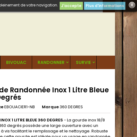
 pleinement de votre navigation.

J'accepte
Plus d'informations
BIVOUAC
RANDONNER
SURVIE
de Randonnée Inox 1 Litre Bleue
Degrés
ce
EBOUACIER1-NB
Marque
360 DEGRES
NOX 1 LITRE BLEUE 360 DEGRES
- La gourde inox 18/8
re 360 degrés possède une large ouverture avec un
 vis facilitant le remplissage et le nettoyage. Robuste
le cette gourde est idéale pour un usage en randonnée