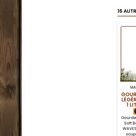
16 AUT
MA
GOUR
LÉGÈ
1 L
Gourde
Soft B
WAVES 
soup