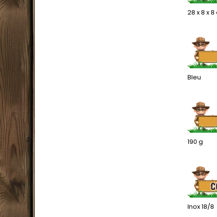
28 x 8 x 
.
Bleu
.
190 g
.
Inox 18/8