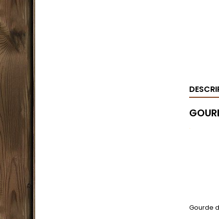
DESCRI
GOURD
.
Gourde de