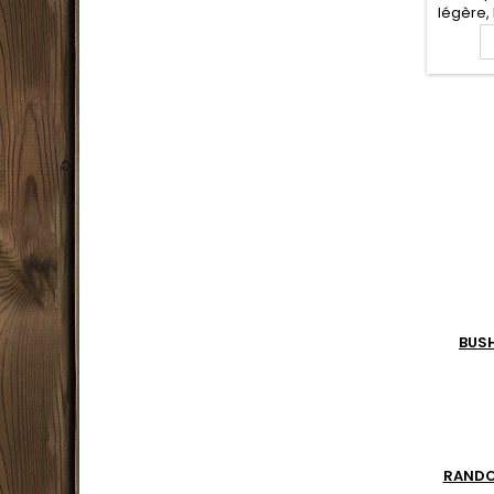
légère, 
est co
d
compres
perm
gourd
compac
dos ra
BUS
RAND