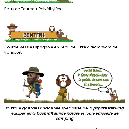
Peau de Taureau, Polyéthylène
.
Gourde Vessie Espagnole en Peau de 1 Litre avec lanyard de
transport
.
Boutique
gourde randonnée
spécialiste de la
popote trekking
,
équipements
bushraft survie nature
et toute
vaisselle de
camping