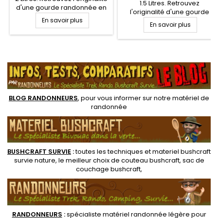
1.5 Litres. Retrouvez
d'une gourde randonnée en
l'originalité d'une gourde
peau espagnole, vintage,
En savoir plus
randonnée en peau
ayant la particularité d'être
En savoir plus
espagnole, vintage, ayant la
souple et légèrement
particularité d'être souple et
poreuse, assurant un
légèrement poreuse,
maintien de l'eau au frais
.
assurant un maintien de l'eau
grâce à l'évaporation de
au frais grâce à l'évaporation
l'eau de surface
de l'eau de surface
BLOG RANDONNEURS
, pour vous informer sur notre
matériel de
randonnée
BUSHCRAFT SURVIE
:
toutes les techniques et
materiel
bushcraft
survie nature
, le meilleur choix de
couteau bushcraft
,
sac de
couchage bushcraft
,
RANDONNEUR
S
:
spécialiste matériel randonnée légère
pour