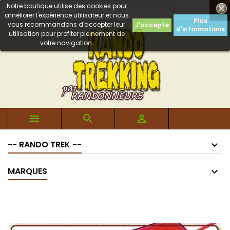
Notre boutique utilise des cookies pour

améliorer l'expérience utilisateur et nous
Plus
vous recommandons d'accepter leur
J'accepte
d'informations
utilisation pour profiter pleinement de
votre navigation.



-- RANDO TREK --
MARQUES