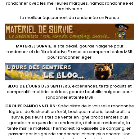
randonner avec les meilleures marques,
hamac randonnee
et
tarp bivouac
.
Le
meilleur équipement de randonnée
en France
MATERIEL SURVIE
, le site dédié,
gourde Nalgene pour
randonner
et de
filtre katadyn France
ou
comparer tentes MSR
pour randonner léger
BLOG DE L'OURS DES SENTIERS
, expériences, tests produits et
comparatifs matériel outdoor
,
gourde bouteille nalgene
, pour
randonner et
tente MSR
GROUPE RANDONNEURS :
Spécialiste de la
vaisselle randonnée
légère
, du Bushcraft en forêt,
boutique materiel bushcraft
, la
survie, plusieurs sites de vente en ligne proposent les plus
grandes marques de la randonnée,
réchaud randonnée
, la
tente msr
, le matelas Thermarest, la
vaisselle de camping
, en
passant par les
gourde randonnee
, et bien plus encore. Une