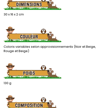
30 x 16 x 2 cm
.
Coloris variables selon approvisionnements (Noir et Beige,
Rouge et Beige)
.
130 g
.