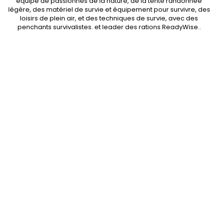
équipe de passionnés de la nature, de la
tente randonnée
légère
, des
matériel de survie et équipement pour survivre
, des
loisirs de plein air, et des techniques de survie, avec des
penchants
survivalistes
. et leader des
rations ReadyWise
..