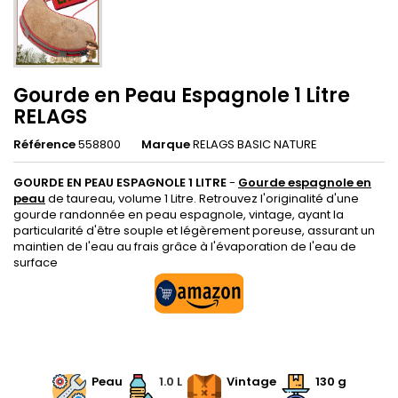
Gourde en Peau Espagnole 1 Litre
RELAGS
Référence
558800
Marque
RELAGS BASIC NATURE
GOURDE EN PEAU ESPAGNOLE 1 LITRE
-
Gourde espagnole en
peau
de taureau, volume 1 Litre. Retrouvez l'originalité d'une
gourde randonnée en peau espagnole, vintage, ayant la
particularité d'être souple et légèrement poreuse, assurant un
maintien de l'eau au frais grâce à l'évaporation de l'eau de
surface
.
.
Peau
1.0 L
.
.
.
Vintage
.
130 g