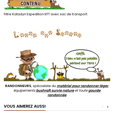
Filtre Katadyn Expedition KFT avec sac de transport
.
RANDONNEURS
, spécialiste du
matériel pour randonner léger
,
équipements
bushraft survie nature
et toute
gourde
randonnée
VOUS AIMEREZ AUSSI
<
>