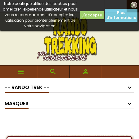
Notre boutique utilise des cookies pour

améliorer l'expérience utilisateur et nous
Plus
vous recommandons d'accepter leur
J'accepte
d'informations
utilisation pour profiter pleinement de
votre navigation.



-- RANDO TREK --
MARQUES