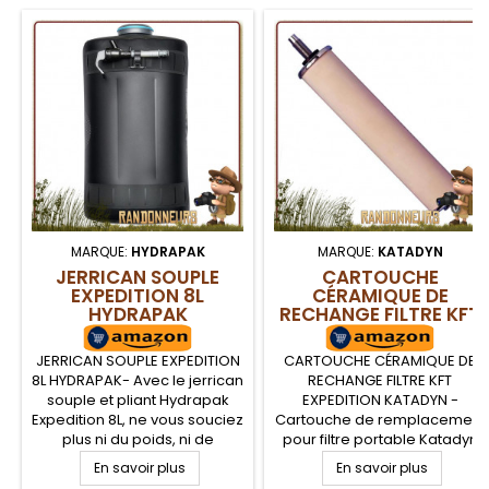
MARQUE:
HYDRAPAK
MARQUE:
KATADYN
JERRICAN SOUPLE
CARTOUCHE
EXPEDITION 8L
CÉRAMIQUE DE
HYDRAPAK
RECHANGE FILTRE KFT
EXPEDITION KATADYN
JERRICAN SOUPLE EXPEDITION
CARTOUCHE CÉRAMIQUE DE
8L HYDRAPAK- Avec le jerrican
RECHANGE FILTRE KFT
souple et pliant Hydrapak
EXPEDITION KATADYN -
Expedition 8L, ne vous souciez
Cartouche de remplacement
plus ni du poids, ni de
pour filtre portable Katadyn
l'encombrement de votre
KFT EXPEDITION composée
En savoir plus
En savoir plus
poche à eau de stockage et
d'une cartouche céramique.