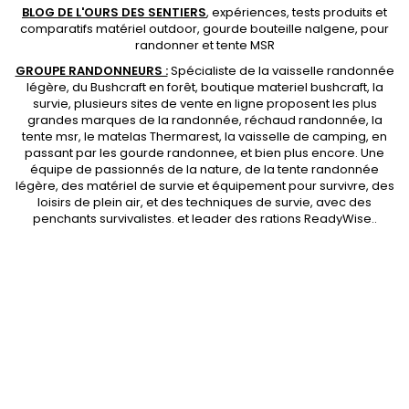
BLOG DE L'OURS DES SENTIERS
, expériences, tests produits et
comparatifs matériel outdoor
,
gourde bouteille nalgene
, pour
randonner et
tente MSR
GROUPE RANDONNEURS :
Spécialiste de la
vaisselle randonnée
légère
, du Bushcraft en forêt,
boutique materiel bushcraft
, la
survie, plusieurs sites de vente en ligne proposent les plus
grandes marques de la randonnée,
réchaud randonnée
, la
tente msr
, le matelas Thermarest, la
vaisselle de camping
, en
passant par les
gourde randonnee
, et bien plus encore. Une
équipe de passionnés de la nature, de la
tente randonnée
légère
, des
matériel de survie et équipement pour survivre
, des
loisirs de plein air, et des techniques de survie, avec des
penchants
survivalistes
. et leader des
rations ReadyWise
..