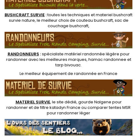
BUSHCRAFT SURVIE
:
toutes les techniques et
materiel
bushcraft
survie nature
, le meilleur choix de
couteau bushcraft
,
sac de
couchage bushcraft
,
RANDONNEUR
S
:
spécialiste matériel randonnée légère
pour
randonner avec les meilleures marques,
hamac randonnee
et
tarp bivouac
.
Le
meilleur équipement de randonnée
en France
MATERIEL SURVIE
, le site dédié,
gourde Nalgene pour
randonner
et de
filtre katadyn France
ou
comparer tentes MSR
pour randonner léger