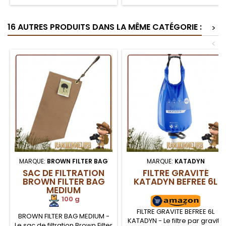
de transport. Capacité de 8
Capacité de filtration 0.2
Litres, avec poignée de
microns sur près de 100.000
transport, bouchon large
Litres d'eau (en fonction de la
16 AUTRES PRODUITS DANS LA MÊME CATÉGORIE :
>
ouverture et robinet
qualité de l'eau)
amovible
<
MARQUE:
BROWN FILTER BAG
MARQUE:
KATADYN
SAC DE FILTRATION
FILTRE GRAVITÉ
BROWN FILTER BAG
KATADYN BEFREE 6L
MEDIUM
100 g
FILTRE GRAVITE BEFREE 6L
BROWN FILTER BAG MEDIUM -
KATADYN - Le filtre par gravité
Le sac de filtration Brown Filter