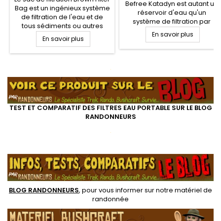
Befree Katadyn est autant un
Bag est un ingénieux système
réservoir d'eau qu'un
de filtration de l'eau et de
système de filtration par
tous sédiments ou autres
gravité pour seulement 263
matières organiques
En savoir plus
En savoir plus
g. Capable de filtre près de 2
présentes dans l'eau
litres par minute, le filtre
récoltée en pleine nature.
portable Katadyn BeFree 6L
Très efficace et léger, le
Gravity est équipé d'une
.
Brown Filter Bag complètera
sangle de suspente et tuyaux.
votre filtre à eau ou
Filtre eau portable idéal pour
traitement eau pour rendre
un bivouac de randonnée...
l'eau potable
TEST ET COMPARATIF DES FILTRES EAU PORTABLE SUR LE BLOG
RANDONNEURS
.
.
BLOG RANDONNEURS
, pour vous informer sur notre
matériel de
randonnée