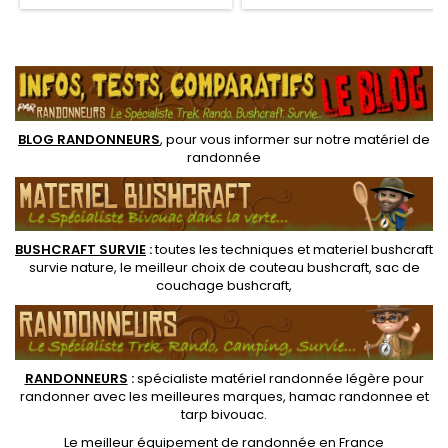
et agréable à porter.
ce qui déclenche une
Traitement retardant au feu,
réaction chimique et génère
assurant une parfaite
de la chaleur pendant
.
utilisation en bushcraft nature
plusieurs heures.
BLOG RANDONNEURS
, pour vous informer sur notre
matériel de
randonnée
BUSHCRAFT SURVIE
:
toutes les techniques et
materiel
bushcraft
survie nature
, le meilleur choix de
couteau bushcraft
,
sac de
couchage bushcraft
,
RANDONNEUR
S
:
spécialiste matériel randonnée légère
pour
randonner avec les meilleures marques,
hamac randonnee
et
tarp bivouac
.
Le
meilleur équipement de randonnée
en France