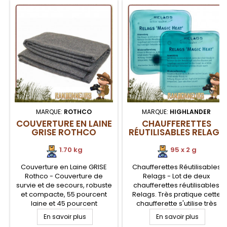
MARQUE:
ROTHCO
MARQUE:
HIGHLANDER
COUVERTURE EN LAINE
CHAUFFERETTES
GRISE ROTHCO
RÉUTILISABLES RELAGS
1.70 kg
95 x 2 g
Couverture en Laine GRISE
Chaufferettes Réutilisables
Rothco - Couverture de
Relags - Lot de deux
survie et de secours, robuste
chaufferettes réutilisables
et compacte, 55 pourcent
Relags. Très pratique cette
laine et 45 pourcent
chaufferette s'utilise très
synthétique. Cette couverture
simplement en pressant la
En savoir plus
En savoir plus
de survie en laine est chaude
pastille contenue à l'intérieur,