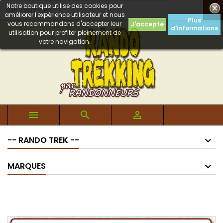
Notre boutique utilise des cookies pour

améliorer l'expérience utilisateur et nous
Plus
vous recommandons d'accepter leur
J'accepte
d'informations
utilisation pour profiter pleinement de
votre navigation.



-- RANDO TREK --
MARQUES