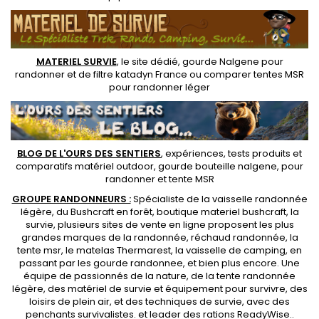
MATERIEL SURVIE
, le site dédié,
gourde Nalgene pour
randonner
et de
filtre katadyn France
ou
comparer tentes MSR
pour randonner léger
BLOG DE L'OURS DES SENTIERS
, expériences, tests produits et
comparatifs matériel outdoor
,
gourde bouteille nalgene
, pour
randonner et
tente MSR
GROUPE RANDONNEURS :
Spécialiste de la
vaisselle randonnée
légère
, du Bushcraft en forêt,
boutique materiel bushcraft
, la
survie, plusieurs sites de vente en ligne proposent les plus
grandes marques de la randonnée,
réchaud randonnée
, la
tente msr
, le matelas Thermarest, la
vaisselle de camping
, en
passant par les
gourde randonnee
, et bien plus encore. Une
équipe de passionnés de la nature, de la
tente randonnée
légère
, des
matériel de survie et équipement pour survivre
, des
loisirs de plein air, et des techniques de survie, avec des
penchants
survivalistes
. et leader des
rations ReadyWise
..