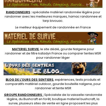
RANDONNEUR
S
:
spécialiste matériel randonnée légère
pour
randonner avec les meilleures marques,
hamac randonnee
et
tarp bivouac
.
Le
meilleur équipement de randonnée
en France
MATERIEL SURVIE
, le site dédié,
gourde Nalgene pour
randonner
et de
filtre katadyn France
ou
comparer tentes MSR
pour randonner léger
BLOG DE L'OURS DES SENTIERS
, expériences, tests produits et
comparatifs matériel outdoor
,
gourde bouteille nalgene
, pour
randonner et
tente MSR
GROUPE RANDONNEURS :
Spécialiste de la
vaisselle randonnée
légère
, du Bushcraft en forêt,
boutique materiel bushcraft
, la
survie, plusieurs sites de vente en ligne proposent les plus