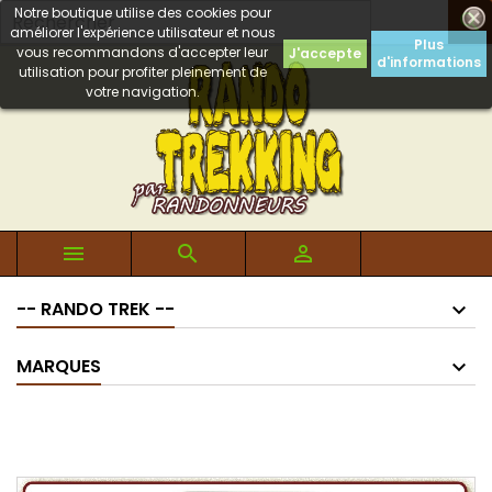
Notre boutique utilise des cookies pour

améliorer l'expérience utilisateur et nous
Plus
vous recommandons d'accepter leur
J'accepte
d'informations
utilisation pour profiter pleinement de
votre navigation.



-- RANDO TREK --
MARQUES