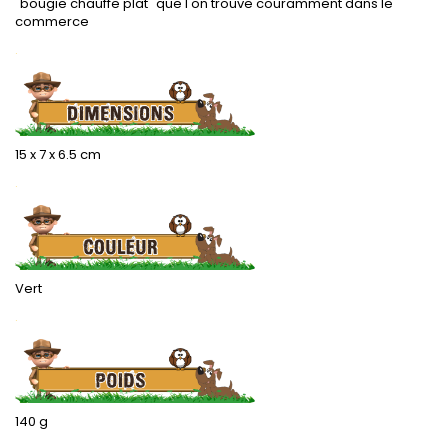
"bougie chauffe plat" que l'on trouve couramment dans le
commerce
.
15 x 7 x 6.5 cm
.
Vert
.
140 g