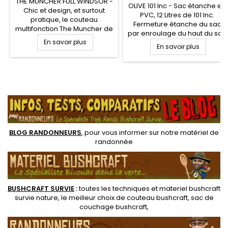
THE MUNCHER FULL WINDSOR -
OLIVE 101 Inc - Sac étanche en
Chic et design, et surtout
PVC, 12 Litres de 101 Inc.
pratique, le couteau
Fermeture étanche du sac
multifonction The Muncher de
par enroulage du haut du sac
Full Windsor est un ustensile
En savoir plus
et clip de fixation. Sac
de cuisine ultra léger en
En savoir plus
étanche pour le transport et
titane. Idéal en randonnée
protection de votre matériel
légère, le couvert titane The
militaire, expédition, voyage
muncher propose près 8
et sport nautique
fonctions pratiques au
.
camping et bivouac léger
BLOG RANDONNEURS
, pour vous informer sur notre
matériel de
randonnée
BUSHCRAFT SURVIE
:
toutes les techniques et
materiel
bushcraft
survie nature
, le meilleur choix de
couteau bushcraft
,
sac de
couchage bushcraft
,