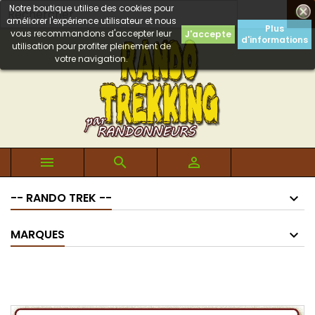
Notre boutique utilise des cookies pour

améliorer l'expérience utilisateur et nous
Plus
vous recommandons d'accepter leur
J'accepte
d'informations
utilisation pour profiter pleinement de
votre navigation.



-- RANDO TREK --
MARQUES