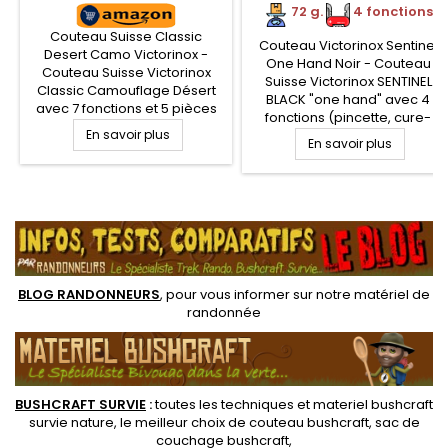
72 g.
.
4 fonctions
Couteau Suisse Classic
Couteau Victorinox Sentinel
Desert Camo Victorinox -
One Hand Noir - Couteau
Couteau Suisse Victorinox
Suisse Victorinox SENTINEL
Classic Camouflage Désert
BLACK "one hand" avec 4
avec 7 fonctions et 5 pièces
fonctions (pincette, cure-
(lame, lime à ongles,
En savoir plus
dents, anneau). Couteau
tournevis, ciseaux, pincettes,
En savoir plus
Militaire lame ouverture d'une
cure-dents, anneau).
seule main de 8 cm, cran
Couteau multifonctions
intérieur. Manche
Victorinox Classic avec lame
.
entièrement noir, sans reflets.
3.5 cm. Manche plastique
couleurs Desert Camo.
BLOG RANDONNEURS
, pour vous informer sur notre
matériel de
randonnée
BUSHCRAFT SURVIE
:
toutes les techniques et
materiel
bushcraft
survie nature
, le meilleur choix de
couteau bushcraft
,
sac de
couchage bushcraft
,