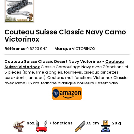
Couteau Suisse Classic Navy Camo
Victorinox
Référence
0.6223.942
Marque
VICTORINOX
Couteau Suisse Classic Desert Navy Victorinox
-
Couteau
Suisse Victorinox
Classic Camouflage Navy avec 7 fonctions et
5 pièces (lame, lime à ongles, tournevis, ciseaux, pincettes,
cure-dents, anneau). Couteau multifonctions Victorinox Classic
avec lame 3.5 cm. Manche plastique couleurs Desert Navy.
.
.
Inox
.
.
.
7 fonctions
.
3.5 cm
20 g