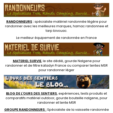
RANDONNEUR
S
:
spécialiste matériel randonnée légère
pour
randonner avec les meilleures marques,
hamac randonnee
et
tarp bivouac
.
Le
meilleur équipement de randonnée
en France
MATERIEL SURVIE
, le site dédié,
gourde Nalgene pour
randonner
et de
filtre katadyn France
ou
comparer tentes MSR
pour randonner léger
BLOG DE L'OURS DES SENTIERS
, expériences, tests produits et
comparatifs matériel outdoor
,
gourde bouteille nalgene
, pour
randonner et
tente MSR
GROUPE RANDONNEURS :
Spécialiste de la
vaisselle randonnée