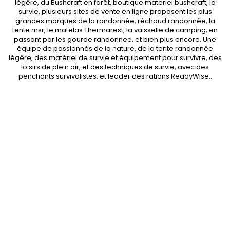
légère
, du Bushcraft en forêt,
boutique materiel bushcraft
, la
survie, plusieurs sites de vente en ligne proposent les plus
grandes marques de la randonnée,
réchaud randonnée
, la
tente msr
, le matelas Thermarest, la
vaisselle de camping
, en
passant par les
gourde randonnee
, et bien plus encore. Une
équipe de passionnés de la nature, de la
tente randonnée
légère
, des
matériel de survie et équipement pour survivre
, des
loisirs de plein air, et des techniques de survie, avec des
penchants
survivalistes
. et leader des
rations ReadyWise
..