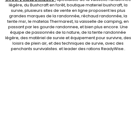
légère
, du Bushcraft en forêt,
boutique materiel bushcraft
, la
survie, plusieurs sites de vente en ligne proposent les plus
grandes marques de la randonnée,
réchaud randonnée
, la
tente msr
, le matelas Thermarest, la
vaisselle de camping
, en
passant par les
gourde randonnee
, et bien plus encore. Une
équipe de passionnés de la nature, de la
tente randonnée
légère
, des
matériel de survie et équipement pour survivre
, des
loisirs de plein air, et des techniques de survie, avec des
penchants
survivalistes
. et leader des
rations ReadyWise
..