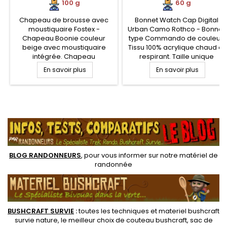
100 g
60 g
Chapeau de brousse avec
Bonnet Watch Cap Digital
moustiquaire Fostex -
Urban Camo Rothco - Bonnet
Chapeau Boonie couleur
type Commando de couleur.
beige avec moustiquaire
Tissu 100% acrylique chaud et
intégrée. Chapeau
respirant. Taille unique
moustiquaire coton ripstop
En savoir plus
En savoir plus
avec toile moustiquaire qui
se range dans une pochette
zippée sur le chapeau.
Pratique et fonctionnel pour
.
la pêche, la chasse et le
bushcraft, en zone tropicales
et pas que...
BLOG RANDONNEURS
, pour vous informer sur notre
matériel de
randonnée
BUSHCRAFT SURVIE
:
toutes les techniques et
materiel
bushcraft
survie nature
, le meilleur choix de
couteau bushcraft
,
sac de