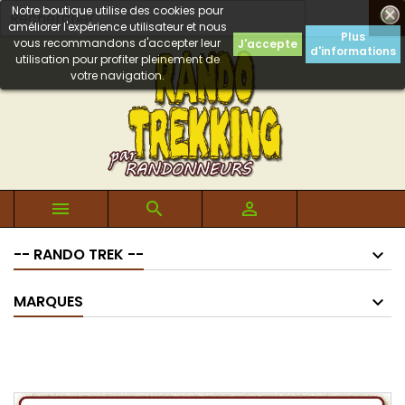
Notre boutique utilise des cookies pour

améliorer l'expérience utilisateur et nous
Plus
vous recommandons d'accepter leur
J'accepte
d'informations
utilisation pour profiter pleinement de
votre navigation.



-- RANDO TREK --
MARQUES