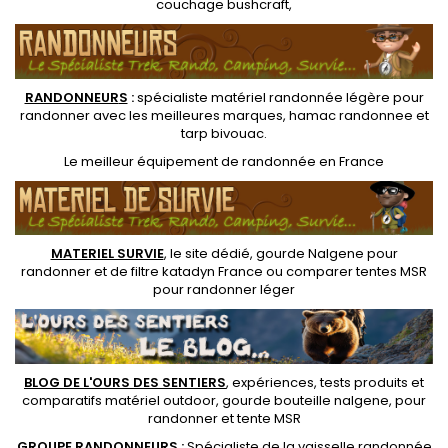
couchage bushcraft
,
RANDONNEUR
S
:
spécialiste matériel randonnée légère
pour
randonner avec les meilleures marques,
hamac randonnee
et
tarp bivouac
.
Le
meilleur équipement de randonnée
en France
MATERIEL SURVIE
, le site dédié,
gourde Nalgene pour
randonner
et de
filtre katadyn France
ou
comparer tentes MSR
pour randonner léger
BLOG DE L'OURS DES SENTIERS
, expériences, tests produits et
comparatifs matériel outdoor
,
gourde bouteille nalgene
, pour
randonner et
tente MSR
GROUPE RANDONNEURS :
Spécialiste de la
vaisselle randonnée