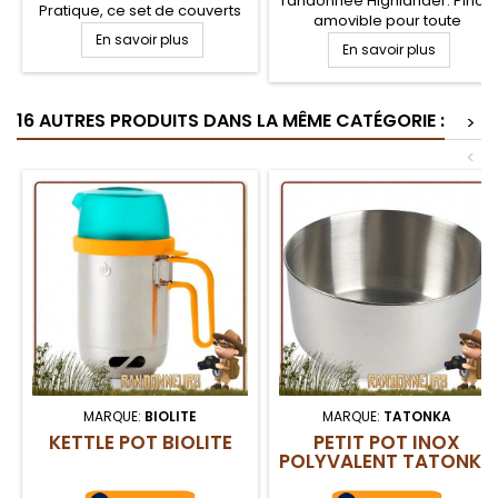
randonnée Highlander. Pince
Pratique, ce set de couverts
amovible pour toute
en acier inoxydable sera très
En savoir plus
casserole, poele, assiette et
robuste et adapté à tous les
En savoir plus
bol de camping. Poignée en
terrains. Les élements se
Aluminium ultra robuste et
clipsent entre eux par une
surtout très légère pour les
agrafe, permettant de les
16 AUTRES PRODUITS DANS LA MÊME CATÉGORIE :
randonneurs soucieux du
>
maintenir groupés pendant
poids de leur sac à dos
le transport
<
MARQUE:
BIOLITE
MARQUE:
TATONKA
KETTLE POT BIOLITE
PETIT POT INOX
POLYVALENT TATONKA