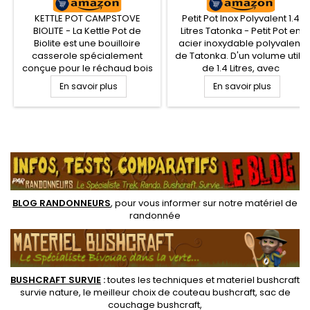
KETTLE POT CAMPSTOVE
Petit Pot Inox Polyvalent 1.4
BIOLITE - La Kettle Pot de
Litres Tatonka - Petit Pot en
Biolite est une bouilloire
acier inoxydable polyvalent
casserole spécialement
de Tatonka. D'un volume utile
conçue pour le réchaud bois
de 1.4 Litres, avec
Biolite CampStove. Pratique,
graduations intérieures, ce
En savoir plus
En savoir plus
en inox, la Kettle Pot permet
petit Pot inox robuste et
de faire bouillir de l'eau, cuire
pratique sera autant utile en
vos aliments et ranger le
tant que casserole, poele,
réchaud Biolite CampStove.
bol pour préparer vos
.
En acier inox, robuste et
aliments comme les
compacte
consommer.
BLOG RANDONNEURS
, pour vous informer sur notre
matériel de
randonnée
BUSHCRAFT SURVIE
:
toutes les techniques et
materiel
bushcraft
survie nature
, le meilleur choix de
couteau bushcraft
,
sac de
couchage bushcraft
,