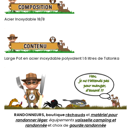
Acier Inoxydable 18/8
.
Large Pot en acier inoxydable polyvalent 1.6 litres de Tatonka
.
RANDONNEURS, boutique
réchauds
et
matériel pour
randonner léger
, équipements
vaisselle camping et
randonnée
et choix de
gourde randonnée