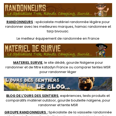
RANDONNEUR
S
:
spécialiste matériel randonnée légère
pour
randonner avec les meilleures marques,
hamac randonnee
et
tarp bivouac
.
Le
meilleur équipement de randonnée
en France
MATERIEL SURVIE
, le site dédié,
gourde Nalgene pour
randonner
et de
filtre katadyn France
ou
comparer tentes MSR
pour randonner léger
BLOG DE L'OURS DES SENTIERS
, expériences, tests produits et
comparatifs matériel outdoor
,
gourde bouteille nalgene
, pour
randonner et
tente MSR
GROUPE RANDONNEURS :
Spécialiste de la
vaisselle randonnée