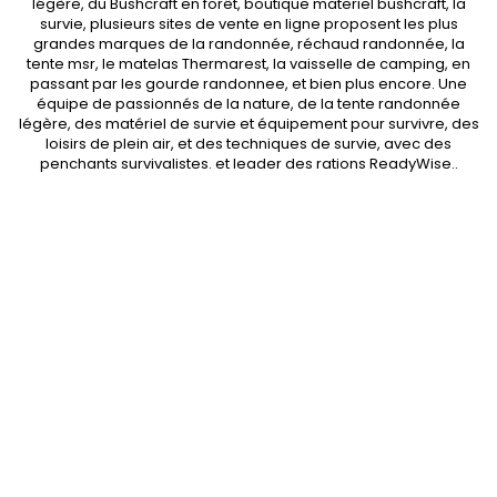
légère
, du Bushcraft en forêt,
boutique materiel bushcraft
, la
survie, plusieurs sites de vente en ligne proposent les plus
grandes marques de la randonnée,
réchaud randonnée
, la
tente msr
, le matelas Thermarest, la
vaisselle de camping
, en
passant par les
gourde randonnee
, et bien plus encore. Une
équipe de passionnés de la nature, de la
tente randonnée
légère
, des
matériel de survie et équipement pour survivre
, des
loisirs de plein air, et des techniques de survie, avec des
penchants
survivalistes
. et leader des
rations ReadyWise
..