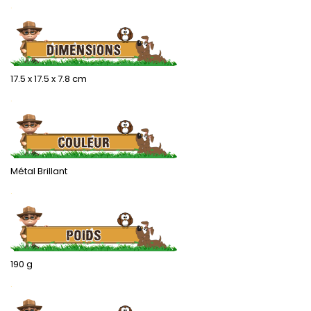
.
17.5 x 17.5 x 7.8 cm
.
Métal Brillant
.
190 g
.