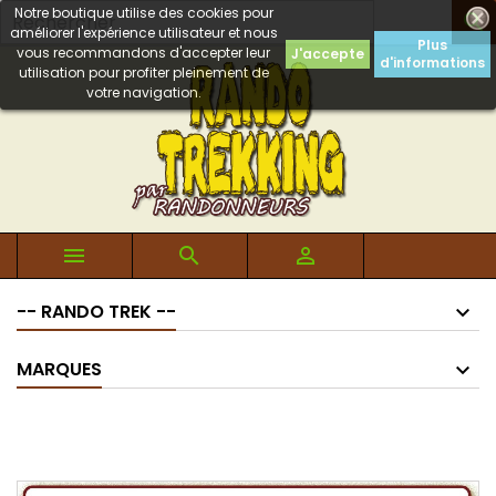
Notre boutique utilise des cookies pour

améliorer l'expérience utilisateur et nous
Plus
vous recommandons d'accepter leur
J'accepte
d'informations
utilisation pour profiter pleinement de
votre navigation.



-- RANDO TREK --
MARQUES