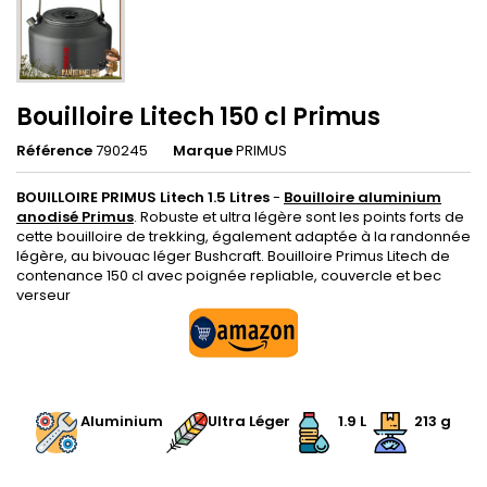
Bouilloire Litech 150 cl Primus
Référence
790245
Marque
PRIMUS
BOUILLOIRE PRIMUS Litech 1.5 Litres
-
Bouilloire aluminium
anodisé Primus
. Robuste et ultra légère sont les points forts de
cette bouilloire de trekking, également adaptée à la randonnée
légère, au bivouac léger Bushcraft. Bouilloire Primus Litech de
contenance 150 cl avec poignée repliable, couvercle et bec
verseur
.
Aluminium
Ultra Léger
1.9 L
213 g
.