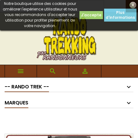
Notre boutique utilise des cookies pour

améliorer l'expérience utilisateur et nous
Plus
vous recommandons d'accepter leur
J'accepte
d'informations
utilisation pour profiter pleinement de
votre navigation.



-- RANDO TREK --
MARQUES