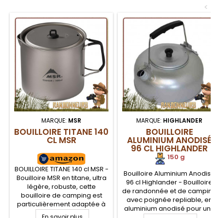
<
MARQUE:
MSR
MARQUE:
HIGHLANDER
BOUILLOIRE TITANE 140
BOUILLOIRE
CL MSR
ALUMINIUM ANODISÉ
96 CL HIGHLANDER
150 g
BOUILLOIRE TITANE 140 cl MSR -
Bouilloire Aluminium Anodisé
Bouilloire MSR en titane, ultra
96 cl Highlander - Bouilloire
légère, robuste, cette
de randonnée et de camping
bouilloire de camping est
avec poignée repliable, en
particulièrement adaptée à
aluminium anodisé pour une
la randonnée légère.
En savoir plus
plus grande légèreté et