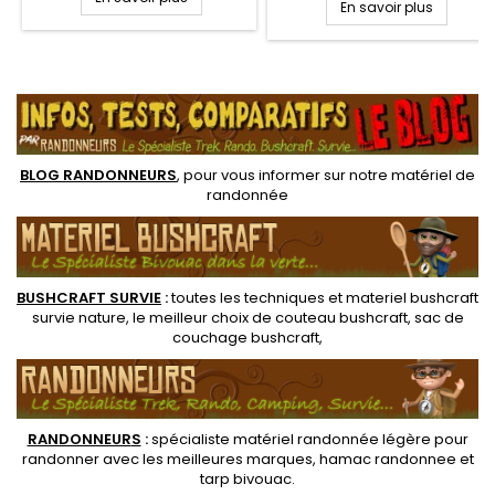
Bouilloire Titane MSR
En savoir plus
résistance, volume utile de 96
polyvalente pour servir de
cl. Poids plume de 150 g.
casserole, de quart ou de
Grande ouverture avec
bol. Convient pour une
.
couvercle amovible sur cette
personne et permet
bouilloire alu légère et
d'intégrer une tasse titane
compacte
MSR ou bien un réchaud
Pocket rocket avec sa...
BLOG RANDONNEURS
, pour vous informer sur notre
matériel de
randonnée
BUSHCRAFT SURVIE
:
toutes les techniques et
materiel
bushcraft
survie nature
, le meilleur choix de
couteau bushcraft
,
sac de
couchage bushcraft
,
RANDONNEUR
S
:
spécialiste matériel randonnée légère
pour
randonner avec les meilleures marques,
hamac randonnee
et
tarp bivouac
.