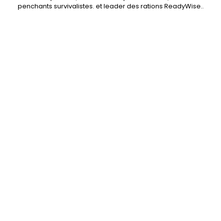
penchants
survivalistes
. et leader des
rations ReadyWise
..