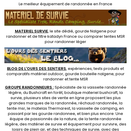
Le
meilleur équipement de randonnée
en France
MATERIEL SURVIE
, le site dédié,
gourde Nalgene pour
randonner
et de
filtre katadyn France
ou
comparer tentes MSR
pour randonner léger
BLOG DE L'OURS DES SENTIERS
, expériences, tests produits et
comparatifs matériel outdoor
,
gourde bouteille nalgene
, pour
randonner et
tente MSR
GROUPE RANDONNEURS :
Spécialiste de la
vaisselle randonnée
légère
, du Bushcraft en forêt,
boutique materiel bushcraft
, la
survie, plusieurs sites de vente en ligne proposent les plus
grandes marques de la randonnée,
réchaud randonnée
, la
tente msr
, le matelas Thermarest, la
vaisselle de camping
, en
passant par les
gourde randonnee
, et bien plus encore. Une
équipe de passionnés de la nature, de la
tente randonnée
légère
, des
matériel de survie et équipement pour survivre
, des
loisirs de plein air, et des techniques de survie, avec des