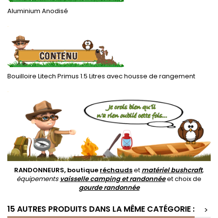
Aluminium Anodisé
.
Bouilloire Litech Primus 1.5 Litres avec housse de rangement
.
RANDONNEURS, boutique
réchauds
et
matériel bushcraft
,
équipements
vaisselle camping et randonnée
et choix de
gourde randonnée
15 AUTRES PRODUITS DANS LA MÊME CATÉGORIE :
>