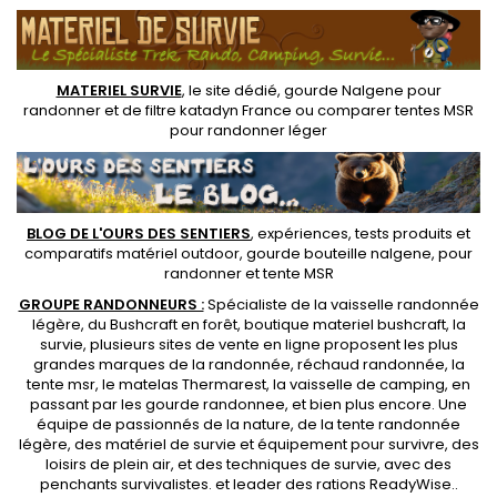
MATERIEL SURVIE
, le site dédié,
gourde Nalgene pour
randonner
et de
filtre katadyn France
ou
comparer tentes MSR
pour randonner léger
BLOG DE L'OURS DES SENTIERS
, expériences, tests produits et
comparatifs matériel outdoor
,
gourde bouteille nalgene
, pour
randonner et
tente MSR
GROUPE RANDONNEURS :
Spécialiste de la
vaisselle randonnée
légère
, du Bushcraft en forêt,
boutique materiel bushcraft
, la
survie, plusieurs sites de vente en ligne proposent les plus
grandes marques de la randonnée,
réchaud randonnée
, la
tente msr
, le matelas Thermarest, la
vaisselle de camping
, en
passant par les
gourde randonnee
, et bien plus encore. Une
équipe de passionnés de la nature, de la
tente randonnée
légère
, des
matériel de survie et équipement pour survivre
, des
loisirs de plein air, et des techniques de survie, avec des
penchants
survivalistes
. et leader des
rations ReadyWise
..