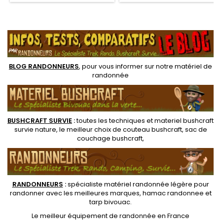
(pour aiguisage normal).
d’affûtage en céramique
Guide d'angle pour un
(pour lame dentée), un
résultat garanti. Excellente
affûteur en céramique (pour
.
prise en main. Pieds
aiguisage normal) et une tige
antidérapants en
d’affûtage en diamant
caoutchouc. Pierre diamant
pour les finitions. Pivot de
réglage pour...
BLOG RANDONNEURS
, pour vous informer sur notre
matériel de
randonnée
BUSHCRAFT SURVIE
:
toutes les techniques et
materiel
bushcraft
survie nature
, le meilleur choix de
couteau bushcraft
,
sac de
couchage bushcraft
,
RANDONNEUR
S
:
spécialiste matériel randonnée légère
pour
randonner avec les meilleures marques,
hamac randonnee
et
tarp bivouac
.
Le
meilleur équipement de randonnée
en France