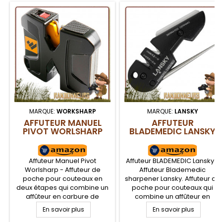
MARQUE:
WORKSHARP
MARQUE:
LANSKY
AFFUTEUR MANUEL
AFFUTEUR
PIVOT WORLSHARP
BLADEMEDIC LANSKY
Affuteur Manuel Pivot
Affuteur BLADEMEDIC Lansky -
Worlsharp - Affuteur de
Affuteur Blademedic
poche pour couteaux en
sharpener Lansky. Affuteur de
deux étapes qui combine un
poche pour couteaux qui
affûteur en carbure de
combine un affûteur en
tungstène (pour lame usée),
carbure de tungstène (pour
En savoir plus
En savoir plus
une affûteur en céramique
lame usée), une pierre