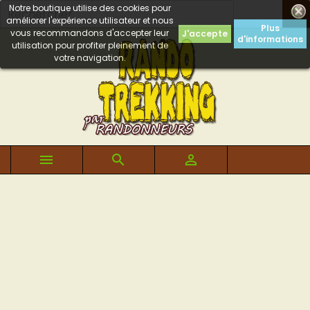
Notre boutique utilise des cookies pour

améliorer l'expérience utilisateur et nous
Plus
vous recommandons d'accepter leur
J'accepte
d'informations
utilisation pour profiter pleinement de
votre navigation.


