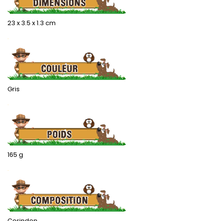
23 x 3.5 x 1.3 cm
.
Gris
.
165 g
.
Corindon