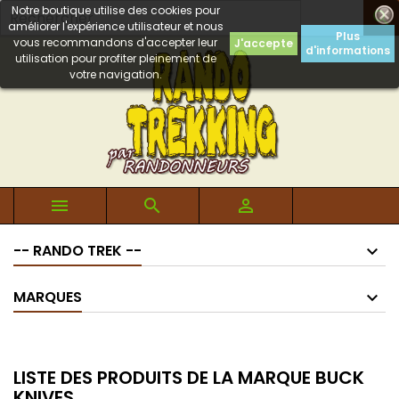
Notre boutique utilise des cookies pour

améliorer l'expérience utilisateur et nous
Plus
vous recommandons d'accepter leur
J'accepte
d'informations
utilisation pour profiter pleinement de
votre navigation.



-- RANDO TREK --
MARQUES
LISTE DES PRODUITS DE LA MARQUE BUCK
KNIVES