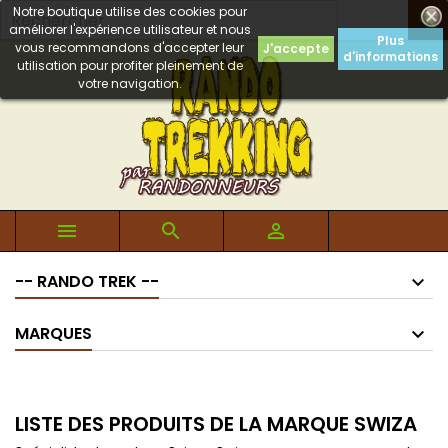
Notre boutique utilise des cookies pour

améliorer l'expérience utilisateur et nous
Plus
vous recommandons d'accepter leur
J'accepte
d'informations
utilisation pour profiter pleinement de
votre navigation.



-- RANDO TREK --
MARQUES
LISTE DES PRODUITS DE LA MARQUE SWIZA