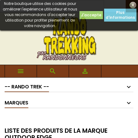
Notre boutique utilise des cookies pour

améliorer l'expérience utilisateur et nous
Plus
vous recommandons d'accepter leur
J'accepte
d'informations
utilisation pour profiter pleinement de
votre navigation.



-- RANDO TREK --
MARQUES
LISTE DES PRODUITS DE LA MARQUE
OUTDOOR EDGE