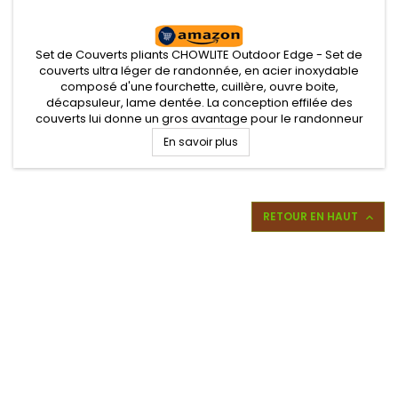
Set de Couverts pliants CHOWLITE Outdoor Edge - Set de
couverts ultra léger de randonnée, en acier inoxydable
composé d'une fourchette, cuillère, ouvre boite,
décapsuleur, lame dentée. La conception effilée des
couverts lui donne un gros avantage pour le randonneur
minimaliste proposant un poids léger et un espace de
En savoir plus
rangement très faible.
RETOUR EN HAUT
