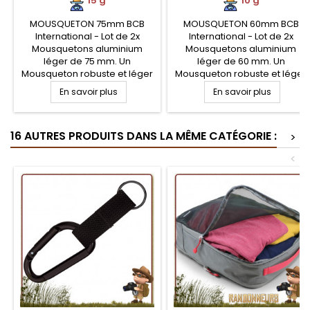
15 g
10 g
MOUSQUETON 75mm BCB
MOUSQUETON 60mm BCB
International - Lot de 2x
International - Lot de 2x
Mousquetons aluminium
Mousquetons aluminium
léger de 75 mm. Un
léger de 60 mm. Un
Mousqueton robuste et léger
Mousqueton robuste et léger
pour tout crocheter sur votre
pour tout crocheter sur votre
En savoir plus
En savoir plus
sac à dos, trousseau de clé...
sac à dos, trousseau de clé...
ou assurer le haubanage de
ou assurer le haubanage de
votre tarp. Matériel
votre tarp. Matériel
16 AUTRES PRODUITS DANS LA MÊME CATÉGORIE :
indispensable de votre
indispensable de votre
>
matériel de randonnée,
matériel de randonnée,
<
bushcraft et militaire
bushcraft et militaire