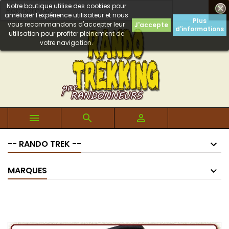
Notre boutique utilise des cookies pour

améliorer l'expérience utilisateur et nous
Plus
vous recommandons d'accepter leur
J'accepte
d'informations
utilisation pour profiter pleinement de
votre navigation.



-- RANDO TREK --
MARQUES