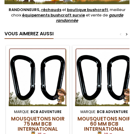
RANDONNEURS,
réchauds
et
boutique bushcraft
, meilleur
choix
équipements bushcraft survie
et vente de
gourde
randonnée
VOUS AIMEREZ AUSSI
<
>
MARQUE:
BCB ADVENTURE
MARQUE:
BCB ADVENTURE
MOUSQUETONS NOIR
MOUSQUETONS NOIR
75 MM BCB
60 MM BCB
INTERNATIONAL
INTERNATIONAL