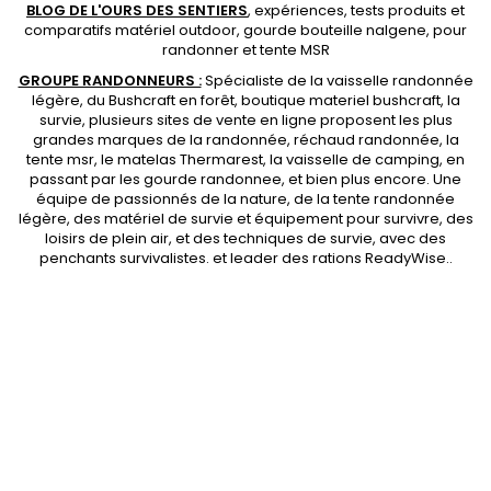
BLOG DE L'OURS DES SENTIERS
, expériences, tests produits et
comparatifs matériel outdoor
,
gourde bouteille nalgene
, pour
randonner et
tente MSR
GROUPE RANDONNEURS :
Spécialiste de la
vaisselle randonnée
légère
, du Bushcraft en forêt,
boutique materiel bushcraft
, la
survie, plusieurs sites de vente en ligne proposent les plus
grandes marques de la randonnée,
réchaud randonnée
, la
tente msr
, le matelas Thermarest, la
vaisselle de camping
, en
passant par les
gourde randonnee
, et bien plus encore. Une
équipe de passionnés de la nature, de la
tente randonnée
légère
, des
matériel de survie et équipement pour survivre
, des
loisirs de plein air, et des techniques de survie, avec des
penchants
survivalistes
. et leader des
rations ReadyWise
..