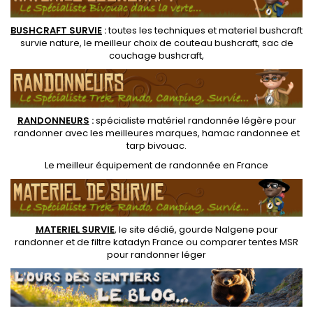
BUSHCRAFT SURVIE
:
toutes les techniques et
materiel
bushcraft
survie nature
, le meilleur choix de
couteau bushcraft
,
sac de
couchage bushcraft
,
RANDONNEUR
S
:
spécialiste matériel randonnée légère
pour
randonner avec les meilleures marques,
hamac randonnee
et
tarp bivouac
.
Le
meilleur équipement de randonnée
en France
MATERIEL SURVIE
, le site dédié,
gourde Nalgene pour
randonner
et de
filtre katadyn France
ou
comparer tentes MSR
pour randonner léger