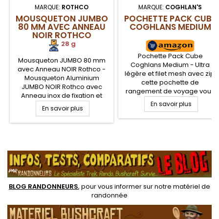
MARQUE:
ROTHCO
MARQUE:
COGHLAN'S
MOUSQUETON JUMBO
POCHETTE PACK CUBE
80 MM AVEC ANNEAU
COGHLANS MEDIUM
NOIR ROTHCO
28 g
Pochette Pack Cube
Mousqueton JUMBO 80 mm
Coghlans Medium - Ultra
avec Anneau NOIR Rothco -
légère et filet mesh avec zip,
Mousqueton Aluminium
cette pochette de
JUMBO NOIR Rothco avec
rangement de voyage vous
Anneau inox de fixation et
permettra d'organiser votre
lanyard nylon pour porte clés
En savoir plus
En savoir plus
valise ou sac à dos
et pour diverses attaches de
randonnée. Le Pack cube
gourdes et autres
peut soit doubler de volume
équipements de randonnée
pour plus de rangement, soit
ou militaire. Hauteur : 80 mm.
.
être compacté pour
optimiser l'espace de votre
sac grâce aux fermeture
éclair latérales. Couvercle en
toile...
BLOG RANDONNEURS
, pour vous informer sur notre
matériel de
randonnée